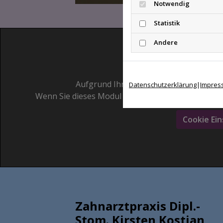
Notwendig
Statistik
Andere
Google Ma
Aufgrund Ihrer Cookie-Einstellungen k
Datenschutzerklärung
|
Impres
Wenn Sie dieses Modul sehen möchten, passen Sie 
Cookie Ein
Zahnarztpraxis Dipl.-
Stom. Kirsten Kostian