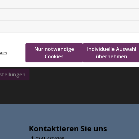
ps inaktiv
Nur notwendige
Individuelle Auswahl
ann dieses Modul nicht geladen werden.
sum
Cookies
übernehmen
bitte Ihre Cookie-Einstellungen entsprechend an.
stellungen
Kontaktieren Sie uns
0341 4806268