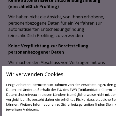
Keine automatisierte Entscheidungsfindung
(einschließlich Profiling)
Wir haben nicht die Absicht, von Ihnen erhobene,
personenbezogene Daten für ein Verfahren zur
automatisierten Entscheidungsfindung
(einschließlich Profiling) zu verwenden.
Keine Verpflichtung zur Bereitstellung
personenbezogener Daten
Wir machen den Abschluss von Verträgen mit uns
nicht davon abhängig, dass Sie uns zuvor
Wir verwenden Cookies.
personenbezogene Daten bereitstellen. Für Sie als
Websitebesucher besteht grundsätzlich keine
Einige Anbieter übermitteln im Rahmen von der Verarbeitung zu den
gesetzliche oder vertragliche Verpflichtung, uns
Daten an Länder außerhalb der EU/ des EWR (Drittlanddatenübermittlun
Ihre personenbezogenen Daten zur Verfügung zu
Datenschutzniveau in diesen Ländern ist möglicherweise nicht mit d
stellen; es kann jedoch sein, dass wir bestimmte
vergleichbar. Es besteht daher ein erhöhtes Risiko, dass staatliche 
können. Weitere Informationen zu Sicherheitsgarantien finden Sie in 
Angebote nur eingeschränkt oder gar nicht
jeweiligen Anbieters.
erbringen können, wenn Sie die dafür