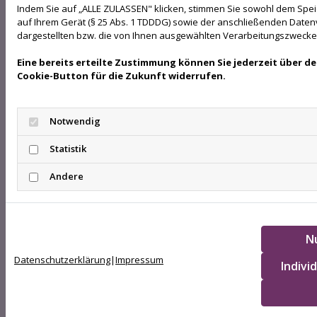
erforderlichen Daten nicht bereitstellen. Sofern
Indem Sie auf „ALLE ZULASSEN" klicken, stimmen Sie sowohl dem Spe
auf Ihrem Gerät (§ 25 Abs. 1 TDDDG) sowie der anschließenden Daten
dies im Rahmen der nachfolgend vorgestellten,
dargestellten bzw. die von Ihnen ausgewählten Verarbeitungszwecke zu 
von uns angebotenen Produkte ausnahmsweise
der Fall sein sollte, werden Sie gesondert darauf
Eine bereits erteilte Zustimmung können Sie jederzeit über d
hingewiesen.
Cookie-Button für die Zukunft widerrufen.
Gesetzliche Verpflichtung zur Übermittlung
bestimmter Daten
Notwendig
Wir können unter Umständen einer besonderen
Statistik
gesetzlichen oder rechtlichen Verpflichtung
Andere
unterliegen, die rechtmäßig verarbeiteten
personenbezogenen Daten für Dritte,
insbesondere öffentliche Stellen, bereitzustellen
(Art. 6 Abs. 1 S. 1 lit. c DS-GVO).
N
Ihre Rechte
Datenschutzerklärung
|
Impressum
Indivi
Ihre Rechte als Betroffener bezüglich Ihrer
verarbeiteten personenbezogenen Daten können